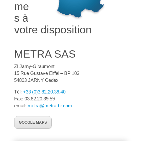
me
s à
votre disposition
METRA SAS
ZI Jarny-Giraumont
15 Rue Gustave Eiffel – BP 103
54803 JARNY Cedex
Tél:
+33 (0)3.82.20.39.40
Fax: 03.82.20.39.59
email:
metra@metra-br.com
GOOGLE MAPS