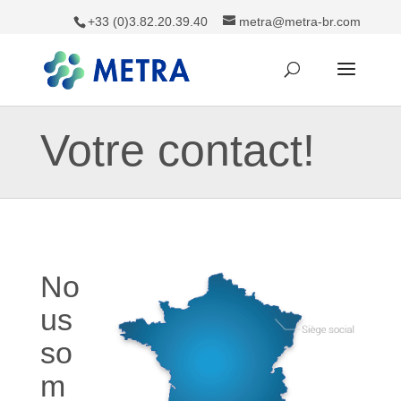
+33 (0)3.82.20.39.40
metra@metra-br.com
Votre contact!
No
us
so
m